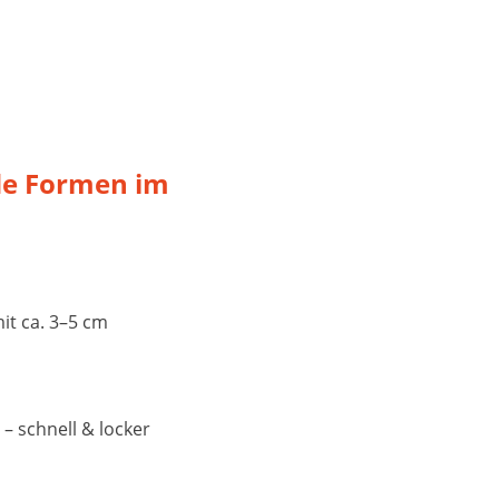
nde Formen im
it ca. 3–5 cm
– schnell & locker