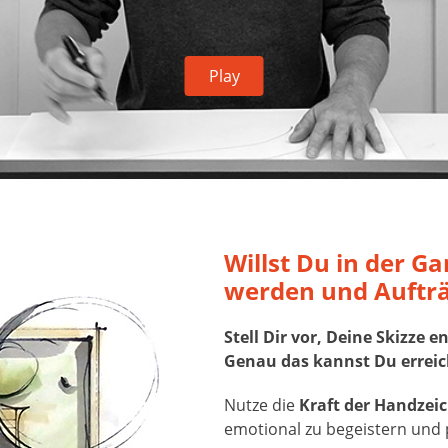
Play
Willst Du in der G
werden und Aufträ
Stell Dir vor, Deine Skizze
Genau das kannst Du erreich
Nutze die
Kraft der Handzei
emotional zu begeistern und 