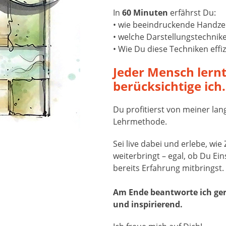
In
60 Minuten
erfährst Du:
• wie beeindruckende Handz
• welche Darstellungstechni
• Wie Du diese Techniken effi
Jeder Mensch lern
berücksichtige ich.
Du profitierst von meiner lan
Lehrmethode.
Sei live dabei und erlebe, wi
weiterbringt – egal, ob Du Ei
bereits Erfahrung mitbringst.
Am Ende beantworte ich gern
und inspirierend.