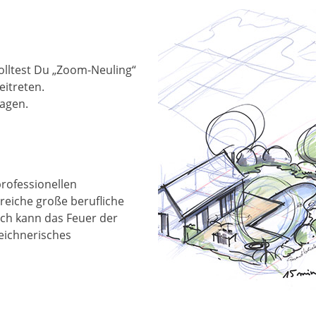
olltest Du „Zoom-Neuling“
itreten.
ragen.
rofessionellen
reiche große berufliche
 Ich kann das Feuer der
eichnerisches