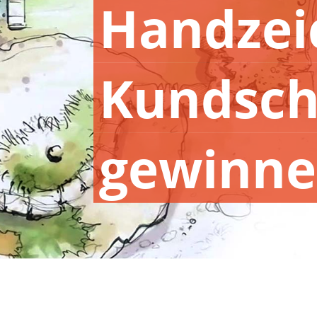
Handzei
Kundsch
gewinn