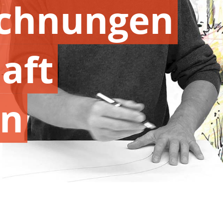
chnungen
aft
en