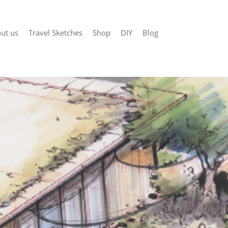
ut us
Travel Sketches
Shop
DIY
Blog