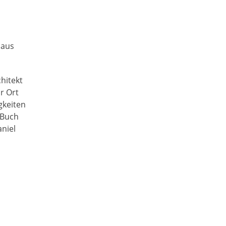
 aus
hitekt
r Ort
gkeiten
 Buch
niel
nungen
nungen
 und
und
ne
ur