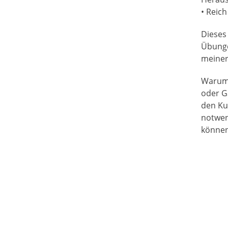
• Reich
Dieses 
Übungen
meiner
Warum 
oder G
den Ku
notwen
können
Nies ve
mit Gr
erstel
grafis
Zweipu
Werkze
Zeiche
inklus