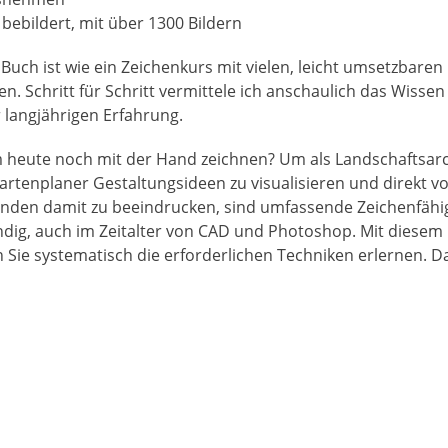
 bebildert, mit über 1300 Bildern
Buch ist wie ein Zeichenkurs mit vielen, leicht umsetzbaren
. Schritt für Schritt vermittele ich anschaulich das Wissen
 langjährigen Erfahrung.
heute noch mit der Hand zeichnen? Um als Landschaftsarc
artenplaner Gestaltungsideen zu visualisieren und direkt vo
nden damit zu beeindrucken, sind umfassende Zeichenfähi
dig, auch im Zeitalter von CAD und Photoshop. Mit diesem
 Sie systematisch die erforderlichen Techniken erlernen. Da
rmittelt Schritt für Schritt, wie Sie zweidimensionale Zeich
undriss, Ansicht und Schnitt sowie dreidimensionale Zeich
len. Besonderes Augenmerk liegt dabei auf der Konstruktion
chen Ausarbeitung von Axonometrie, Ein- und
nktperspektive. Die Verwendung der richtigen Materialien 
uge sind die Grundvoraussetzungen für ein gelungenes
nwerk. Die Ausgestaltung professioneller Präsentationsplä
ive Beschriftung und Reproduktion sowie die Verknüpfung z