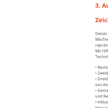
3. A
Zeic
Dieses 
Möchte
repräs
Mit Hi
Techni
• Best
• Zweid
• Drei
von Ax
• Gest
und Re
• Inklu
Herau